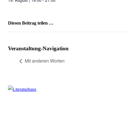
Diesen Beitrag teilen …
Facebook
X
WhatsApp
Pinterest
E-
Mail
Veranstaltung-Navigation
Mit anderen Worten