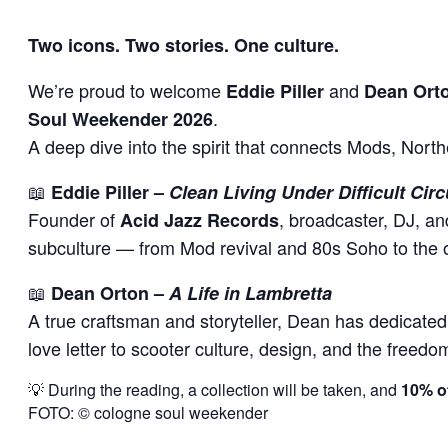
Two icons. Two stories. One culture.
We’re proud to welcome
and
Eddie Piller
Dean Ort
.
Soul Weekender 2026
A deep dive into the spirit that connects Mods, Nort
📖
Eddie Piller –
Clean Living Under Difficult Ci
Founder of
, broadcaster, DJ, an
Acid Jazz Records
subculture — from Mod revival and 80s Soho to the o
📖
Dean Orton –
A Life in Lambretta
A true craftsman and storyteller, Dean has dedicated 
love letter to scooter culture, design, and the freed
💡 During the reading, a collection will be taken, and
10% of
FOTO: © cologne soul weekender