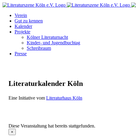
Zum
Facebook
Instagram
E-
Inhalt
Mail
Verein
springen
Gut zu kennen
Kalender
Projekte
Kölner Literaturnacht
Kinder- und Jugendbuchtag
Schreibraum
Presse
Literaturkalender Köln
Eine Initiative vom
Literaturhaus Köln
Diese Veranstaltung hat bereits stattgefunden.
×