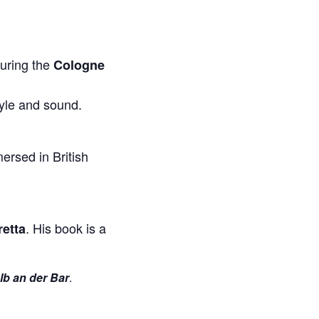
during the
Cologne
tyle and sound.
mersed in British
. His book is a
etta
b an der Bar
.