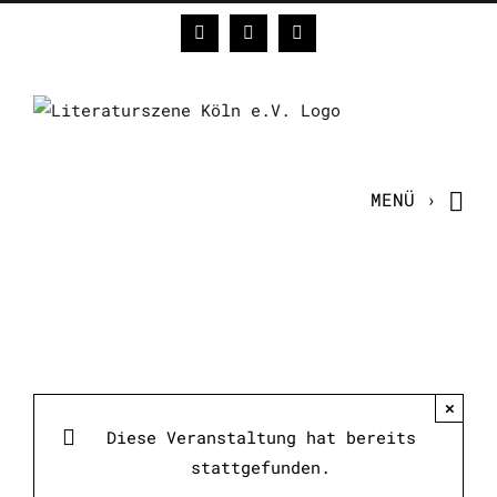
Zum
Facebook
Instagram
E-
Inhalt
Mail
springen
×
Diese Veranstaltung hat bereits
stattgefunden.