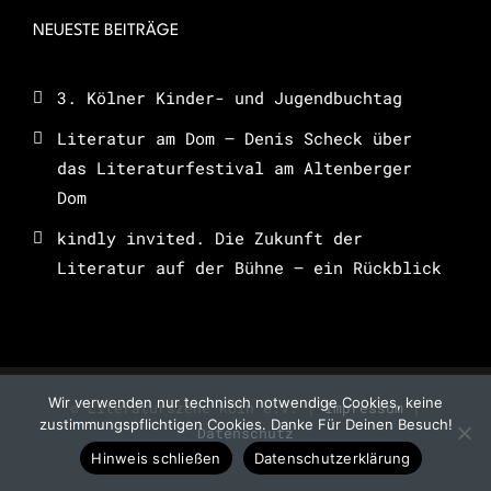
NEUESTE BEITRÄGE
3. Kölner Kinder- und Jugendbuchtag
Literatur am Dom – Denis Scheck über
das Literaturfestival am Altenberger
Dom
kindly invited. Die Zukunft der
Literatur auf der Bühne – ein Rückblick
Wir verwenden nur technisch notwendige Cookies, keine
© Literaturszene Köln e.V. |
Impressum
|
zustimmungspflichtigen Cookies. Danke Für Deinen Besuch!
Datenschutz
Hinweis schließen
Datenschutzerklärung