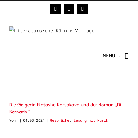
Zum
Facebook
Instagram
E-
Inhalt
Mail
springen
Die Geigerin Natasha Korsakova und der Roman „Di
Bernado“
Von
|
04.03.2024
|
Gespräche
,
Lesung mit Musik