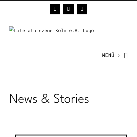
Zum
Facebook
Instagram
E-
Inhalt
Mail
springen
News & Stories