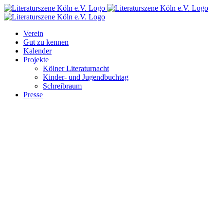
Zum
Facebook
Instagram
E-
Inhalt
Mail
springen
Verein
Gut zu kennen
Kalender
Projekte
Kölner Literaturnacht
Kinder- und Jugendbuchtag
Schreibraum
Presse
Zeige
grösseres
Bild