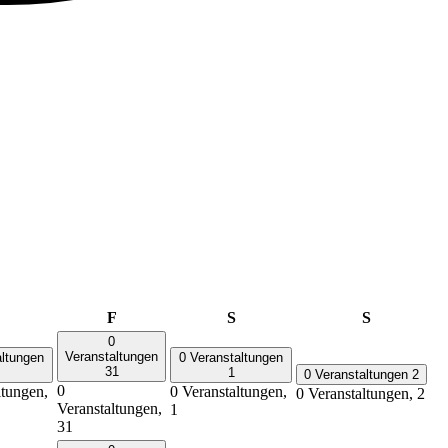
Donnerstag
Freitag
Samstag
Sonntag
F
S
S
0
Veranstaltungen
altungen
0 Veranstaltungen
31
1
0 Veranstaltungen
2
0
ltungen,
0 Veranstaltungen,
0 Veranstaltungen,
2
Veranstaltungen,
1
31