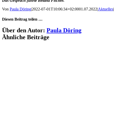
Das Gespräch führte Bettina Fischer.
Von
Paula Döring
|
2022-07-01T10:06:34+02:00
01.07.2022
|
Aktuelles
|
Diesen Beitrag teilen …
Facebook
X
WhatsApp
Pinterest
E-
Über den Autor:
Paula Döring
Mail
Ähnliche Beiträge