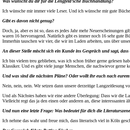
Was wünscht du dir für die Lengfeld’sche Buchhandlung?
Ich wünsche mir immer viele Leser. Und ich wünsche mir gute Büche
Gibt es davon nicht genug?
Doch, ja, aber es ist so, dass es jedes Jahr mehr Neuerscheinungen gi
waren 16 hervorragend. Natürlich gibt es immer noch 16 sehr gute Büch
Immerhin tauschen wir vier, die wir im Laden arbeiten, uns über unse
An dieser Stelle mischt sich ein Kunde ins Gespräch und sagt, dass
Ich bin vielem treu geblieben, was ich schon früher gerne gelesen h
Klassiker. Und es gibt viele junge Menschen, die nachwievor gerne kon
Und was sind die nächsten Pläne? Oder wollt ihr euch nach eurem
Nein, nein, nein. Wir setzen dann unsere derzeitige Langzeitlesung vo
Und als Nächstes haben wir eine andere Überlegung: Dass wir die Lan
Vielleicht regt das ja den einen oder anderen an, diese interessanten ä
Und nun eine letzte Frage: Was bedeutet für dich die Literaturszen
Ich nehme das wahr und freue mich, dass literarisch viel in Köln ges