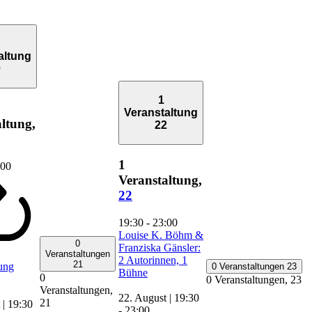
altung
0
1
Veranstaltung
ltung,
22
1
:00
Veranstaltung,
22
19:30
-
23:00
Louise K. Böhm &
0
Franziska Gänsler:
Veranstaltungen
2 Autorinnen, 1
21
ung
0 Veranstaltungen
23
Bühne
0
0 Veranstaltungen,
23
Veranstaltungen,
22. August | 19:30
21
 | 19:30
-
23:00