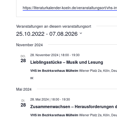
Webseite
https://literaturkalender-koeln.de/veranstaltungsort/vhs
Veranstaltungen an diesem veranstaltungsort
25.10.2022
 - 
07.08.2026
Datum
wählen.
November 2024
28. November 2024 | 18:00
-
19:30
DO.
28
Lieblingsstücke – Musik und Lesung
VHS im Bezirksrathaus Mülheim
Wiener Platz 2a, Köln, De
8€
Mai 2024
28. Mai 2024 | 18:00
-
19:30
DI.
28
Zusammenwachsen – Herausforderungen de
VHS im Bezirksrathaus Mülheim
Wiener Platz 2a, Köln, De