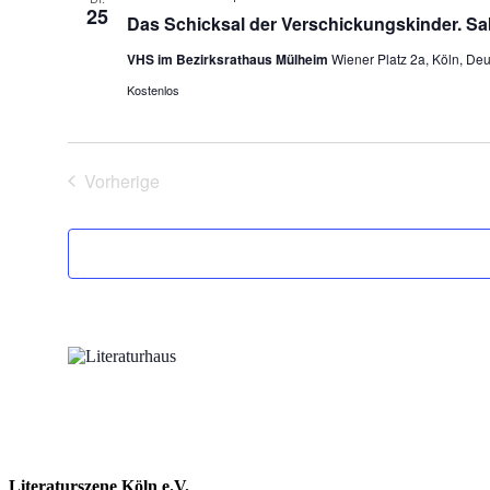
25
Das Schicksal der Verschickungskinder. S
VHS im Bezirksrathaus Mülheim
Wiener Platz 2a, Köln, De
Kostenlos
Vorherige
Veranstaltungen
Literaturszene Köln e.V.