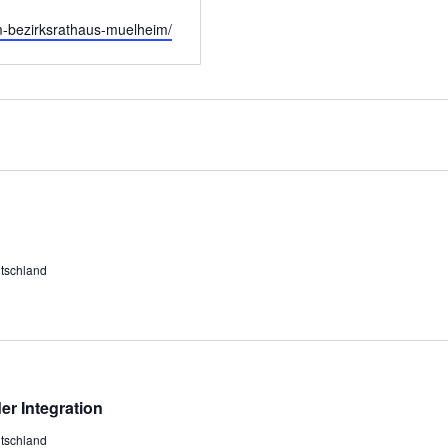
-im-bezirksrathaus-muelheim/
utschland
r Integration
utschland