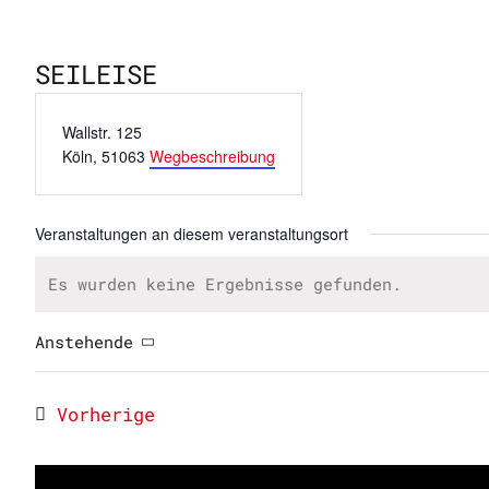
SEILEISE
Adresse
Wallstr. 125
Köln
,
51063
Wegbeschreibung
Veranstaltungen an diesem veranstaltungsort
Es wurden keine Ergebnisse gefunden.
Hinweis
Anstehende
Datum
wählen.
Veranstaltungen
Vorherige