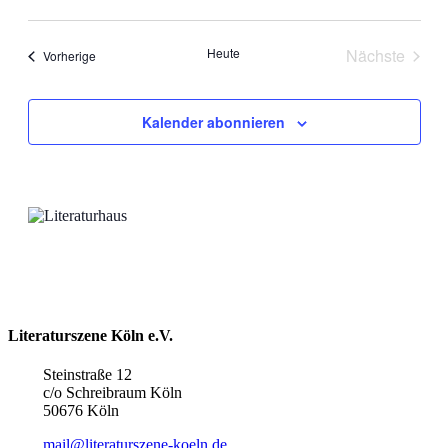
Datum
wählen.
Heute
Nächste
Veranstaltungen
Vorherige
Veranstal
Kalender abonnieren
Literaturszene Köln e.V.
Steinstraße 12
c/o Schreibraum Köln
50676 Köln
mail@literaturszene-koeln.de