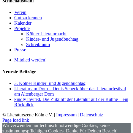
Schnellauswahl
Verein
Gut zu kennen
Kalender
Projekte
Kölner Literaturnacht
Kinder- und Jugendbuchtag
Schreibraum
Presse
Mitglied werden!
Neueste Beiträge
3. Kölner Kinder- und Jugendbuchtag
Literatur am Dom – Denis Scheck über das Literaturfestival
am Altenberger Dom
kindly invited. Die Zukunft der Literatur auf der Bühne – ein
Rückblick
© Literaturszene Köln e.V. |
Impressum
|
Datenschutz
Page load link
Wir verwenden nur technisch notwendige Cookies, keine
zustimmungspflichtigen Cookies. Danke Für Deinen Besuch!