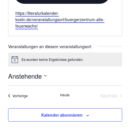
Webseite
https://literaturkalender-
koeln.de/veranstaltungsort/buergerzentrum-alte-
feuerwache/
Veranstaltungen an diesem veranstaltungsort
Es wurden keine Ergebnisse gefunden.
Hinweis
Anstehende
Datum
wählen.
Heute
Nächste
Veranstaltungen
Vorherige
Veranstal
Kalender abonnieren