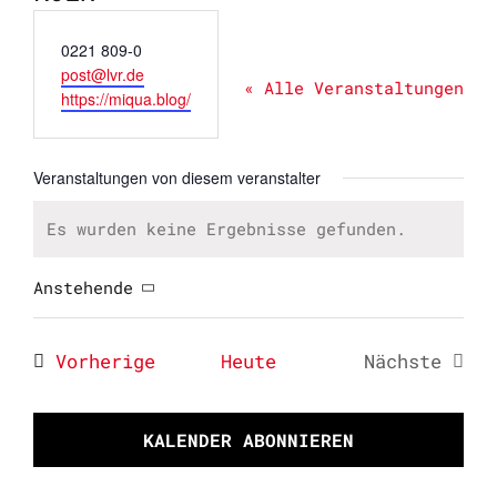
Telefon
0221 809-0
Email
post@lvr.de
« Alle Veranstaltungen
Webseite
https://miqua.blog/
Veranstaltungen von diesem veranstalter
Es wurden keine Ergebnisse gefunden.
Hinweis
Anstehende
Datum
wählen.
Veranstaltungen
Vorherige
Heute
Nächste
Veransta
KALENDER ABONNIEREN