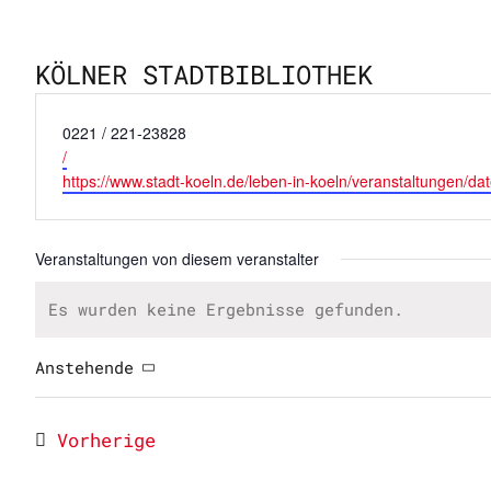
KÖLNER STADTBIBLIOTHEK
Telefon
0221 / 221-23828
Email
/
Webseite
https://www.stadt-koeln.de/leben-in-koeln/veranstaltungen/da
Veranstaltungen von diesem veranstalter
Es wurden keine Ergebnisse gefunden.
Hinweis
Anstehende
Datum
wählen.
Veranstaltungen
Vorherige