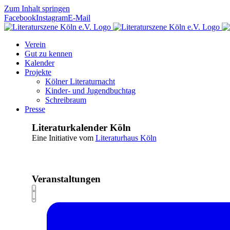
Zum Inhalt springen
Facebook
Instagram
E-Mail
Verein
Gut zu kennen
Kalender
Projekte
Kölner Literaturnacht
Kinder- und Jugendbuchtag
Schreibraum
Presse
Literaturkalender Köln
Eine Initiative vom
Literaturhaus Köln
Veranstaltungen
Ansichten-
Veranstaltung
Liste
Ansichten-
Navigation
Navigation