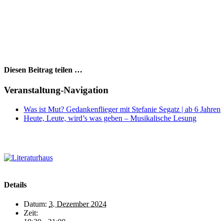
Diesen Beitrag teilen …
Facebook
X
WhatsApp
Pinterest
E-
Veranstaltung-Navigation
Mail
Was ist Mut? Gedankenflieger mit Stefanie Segatz | ab 6 Jahren
Heute, Leute, wird’s was geben – Musikalische Lesung
Details
Datum:
3. Dezember 2024
Zeit: