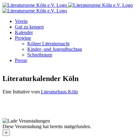
Zum
Facebook
Instagram
E-
Inhalt
Mail
springen
Verein
Gut zu kennen
Kalender
Projekte
Kölner Literaturnacht
Kinder- und Jugendbuchtag
Schreibraum
Presse
Literaturkalender Köln
Eine Initiative vom
Literaturhaus Köln
Diese Veranstaltung hat bereits stattgefunden.
×