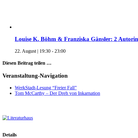
Louise K. Böhm & Franziska Gänsler: 2 Autori
22. August | 19:30
-
23:00
Diesen Beitrag teilen …
Facebook
X
WhatsApp
Pinterest
E-
Veranstaltung-Navigation
Mail
WerkStadt-Lesung “Freier Fall”
Tom McCarthy – Der Dreh von Inkarnation
Details