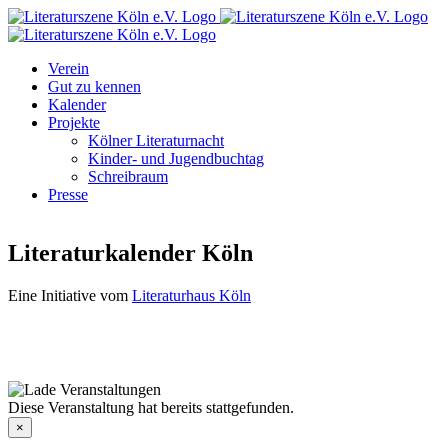
Zum
Facebook
Instagram
E-
Inhalt
Mail
springen
Verein
Gut zu kennen
Kalender
Projekte
Kölner Literaturnacht
Kinder- und Jugendbuchtag
Schreibraum
Presse
Literaturkalender Köln
Eine Initiative vom
Literaturhaus Köln
Diese Veranstaltung hat bereits stattgefunden.
×