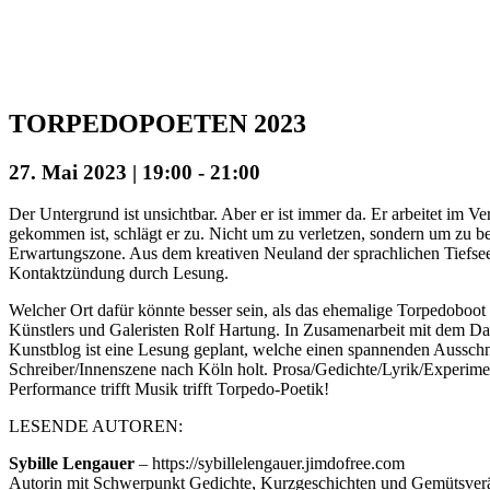
TORPEDOPOETEN 2023
27. Mai 2023 | 19:00
-
21:00
Der Untergrund ist unsichtbar. Aber er ist immer da.
Er arbeitet im V
gekommen ist, schlägt er
zu. Nicht um zu verletzen, sondern um zu b
Erwartungszone. Aus dem kreativen Neuland
der sprachlichen Tiefse
Kontaktzündung durch Lesung.
Welcher Ort dafür könnte besser sein, als das ehe
malige Torpedoboot 
Künstlers und Galeristen
Rolf Hartung. In Zusamenarbeit mit dem D
Kunstblog ist eine Lesung geplant, welche einen
spannenden Ausschni
Schreiber/Innenszene
nach Köln holt. Prosa/Gedichte/Lyrik/Experime
Performance trifft Musik trifft Torpedo-Poetik!
LESENDE AUTOREN:
Sybille Lengauer
– https://sybillelengauer.jimdofree.com
Autorin mit Schwerpunkt Gedichte, Kurzgeschichten und Gemüts
ver