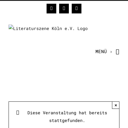
Zum
Facebook
Instagram
E-
Inhalt
Mail
springen
×
Diese Veranstaltung hat bereits
stattgefunden.