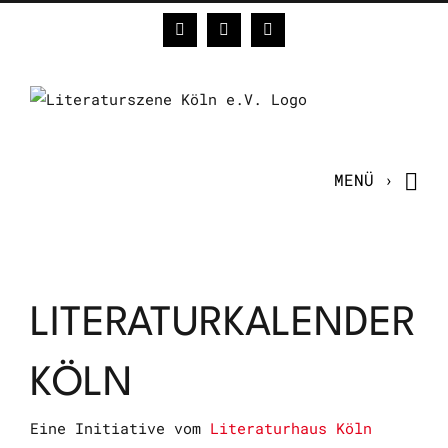
Zum
Facebook
Instagram
E-
Inhalt
Mail
springen
LITERATURKALENDER
KÖLN
Eine Initiative vom
Literaturhaus Köln