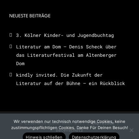
NEUESTE BEITRÄGE
3. Kölner Kinder- und Jugendbuchtag
Literatur am Dom – Denis Scheck über
das Literaturfestival am Altenberger
Dom
kindly invited. Die Zukunft der
Literatur auf der Bühne – ein Rückblick
Wir verwenden nur technisch notwendige Cookies, keine
© Literaturszene Köln e.V. |
Impressum
|
zustimmungspflichtigen Cookies. Danke Für Deinen Besuch!
Datenschutz
Hinweis schließen
Datenschutzerklärung