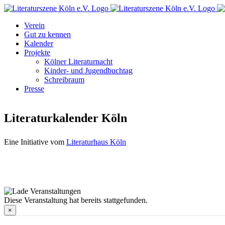
Zum
Facebook
Instagram
E-
Inhalt
Mail
Verein
springen
Gut zu kennen
Kalender
Projekte
Kölner Literaturnacht
Kinder- und Jugendbuchtag
Schreibraum
Presse
Literaturkalender Köln
Eine Initiative vom
Literaturhaus Köln
Diese Veranstaltung hat bereits stattgefunden.
×