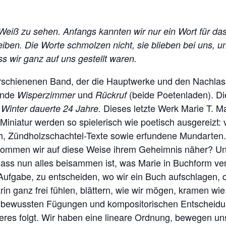
e Weiß zu sehen. Anfangs kannten wir nur ein Wort für 
eiben. Die Worte schmolzen nicht, sie blieben bei uns, 
s wir ganz auf uns gestellt waren.
 erschienenen Band, der die Hauptwerke und den Nachla
ände
und
(beide Poetenladen). Di
Wisperzimmer
Rückruf
Dieses letzte Werk Marie T. Ma
 Winter dauerte 24 Jahre.
iniatur werden so spielerisch wie poetisch ausgereizt: v
ch, Zündholzschachtel-Texte sowie erfundene Mundarten.
mmen wir auf diese Weise ihrem Geheimnis näher? Und wi
dass nun alles beisammen ist, was Marie in Buchform ver
e Aufgabe, zu entscheiden, wo wir ein Buch aufschlagen, 
darin ganz frei fühlen, blättern, wie wir mögen, kramen w
 bewussten Fügungen und kompositorischen Entscheidun
eres folgt. Wir haben eine lineare Ordnung, bewegen uns