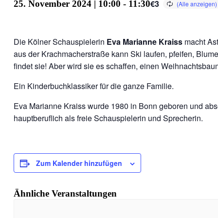
€3
25. November 2024 | 10:00
-
11:30
Die Kölner Schauspielerin
Eva Marianne Kraiss
macht Ast
aus der Krachmacherstraße kann Ski laufen, pfeifen, Blumen
findet sie! Aber wird sie es schaffen, einen Weihnachtsbaum
Ein Kinderbuchklassiker für die ganze Familie.
Eva Marianne Kraiss wurde 1980 in Bonn geboren und absol
hauptberuflich als freie Schauspielerin und Sprecherin.
Zum Kalender hinzufügen
Ähnliche Veranstaltungen