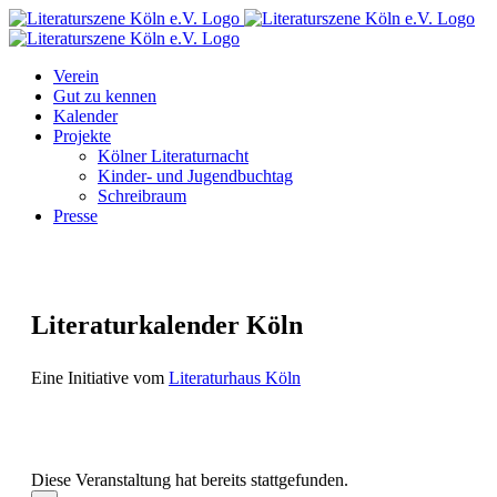
Zum
Facebook
Instagram
E-
Inhalt
Mail
springen
Verein
Gut zu kennen
Kalender
Projekte
Kölner Literaturnacht
Kinder- und Jugendbuchtag
Schreibraum
Presse
Literaturkalender Köln
Eine Initiative vom
Literaturhaus Köln
Diese Veranstaltung hat bereits stattgefunden.