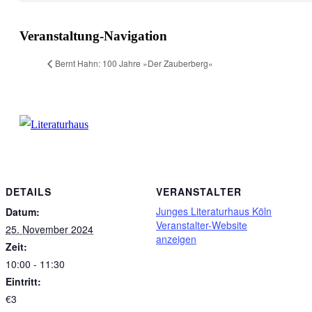
Facebook
X
WhatsApp
Pinterest
E-
Mail
Veranstaltung-Navigation
Bernt Hahn: 100 Jahre »Der Zauberberg«
DETAILS
VERANSTALTER
Junges Literaturhaus Köln
Datum:
Veranstalter-Website
25. November 2024
anzeigen
Zeit:
10:00 - 11:30
Eintritt:
€3