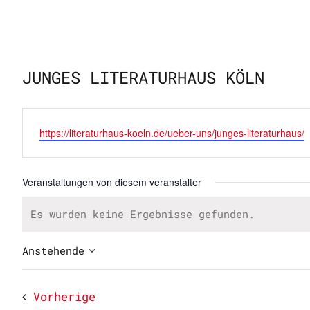
JUNGES LITERATURHAUS KÖLN
Webseite
https://literaturhaus-koeln.de/ueber-uns/junges-literaturhaus/
Veranstaltungen von diesem veranstalter
Es wurden keine Ergebnisse gefunden.
Hinweis
Anstehende
Datum
wählen.
Veranstaltungen
Vorherige