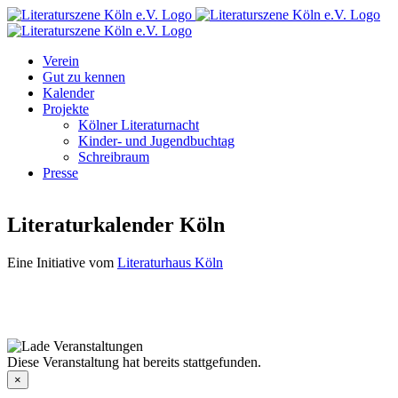
Zum
Facebook
Instagram
E-
Inhalt
Mail
springen
Verein
Gut zu kennen
Kalender
Projekte
Kölner Literaturnacht
Kinder- und Jugendbuchtag
Schreibraum
Presse
Literaturkalender Köln
Eine Initiative vom
Literaturhaus Köln
Diese Veranstaltung hat bereits stattgefunden.
×