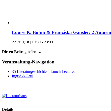
Louise K. Böhm & Franziska Gänsler: 2 Autori
22. August | 19:30
-
23:00
Diesen Beitrag teilen …
Facebook
X
WhatsApp
Pinterest
E-
Veranstaltung-Navigation
Mail
35 Literaturgeschichten: Lunch Lectures
Ingrid & Paul
Details