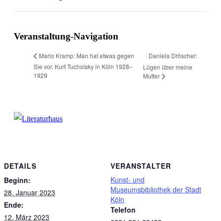
Facebook
X
WhatsApp
Pinterest
E-
Mail
Veranstaltung-Navigation
Daniela Dröscher:
Mario Kramp: Man hat etwas gegen
Sie vor. Kurt Tucholsky in Köln 1928–
Lügen über meine
1929
Mutter
DETAILS
VERANSTALTER
Kunst- und
Beginn:
Museumsbibliothek der Stadt
28. Januar 2023
Köln
Ende:
Telefon
12. März 2023