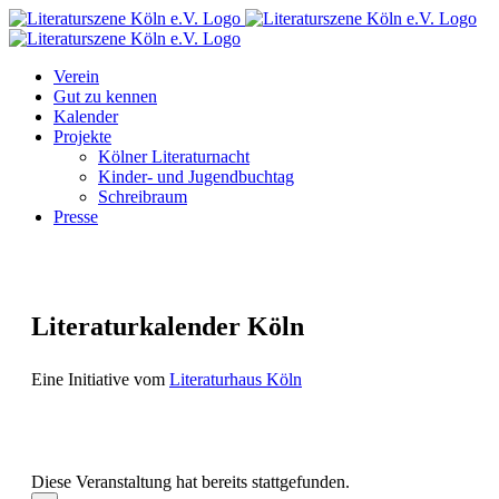
Zum
Facebook
Instagram
E-
Inhalt
Mail
springen
Verein
Gut zu kennen
Kalender
Projekte
Kölner Literaturnacht
Kinder- und Jugendbuchtag
Schreibraum
Presse
Literaturkalender Köln
Eine Initiative vom
Literaturhaus Köln
Diese Veranstaltung hat bereits stattgefunden.