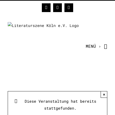
Zum
Facebook
Instagram
E-
Inhalt
Mail
springen
×
Diese Veranstaltung hat bereits
stattgefunden.