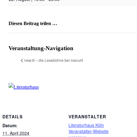
Diesen Beitrag teilen …
Facebook
X
WhatsApp
Pinterest
E-
Mail
Veranstaltung-Navigation
new.lit – die Lesebühne bei manulit
DETAILS
VERANSTALTER
Literaturhaus Köln
Datum:
Veranstalter-Website
11. April 2024