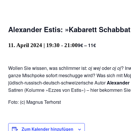
Alexander Estis: »Kabarett Schabbat
9€ – 11€
11. April 2024 | 19:30
-
21:00
Wollen Sie wissen, was schlimmer ist:
oj wej
oder
oj oj
? In
ganze Mischpoke sofort meschugge wird? Was sich mit Mojs
jüdisch-russisch-deutsch-schweizerische Autor
Alexander 
Satiren (Kolumne »Ezzes von Estis«) – hier bekommen Sie s
Foto: (c) Magnus Terhorst
Zum Kalender hinzufügen