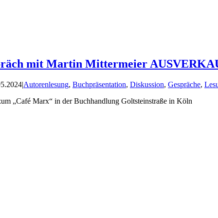
spräch mit Martin Mittermeier AUSVERK
05.2024
|
Autorenlesung
,
Buchpräsentation
,
Diskussion
,
Gespräche
,
Les
 zum „Café Marx“ in der Buchhandlung Goltsteinstraße in Köln