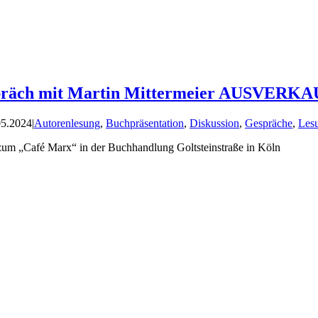
spräch mit Martin Mittermeier AUSVERK
05.2024
|
Autorenlesung
,
Buchpräsentation
,
Diskussion
,
Gespräche
,
Les
 zum „Café Marx“ in der Buchhandlung Goltsteinstraße in Köln