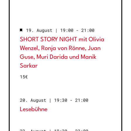
Hervorgehoben
19. August | 19:00
-
21:00
SHORT STORY NIGHT mit Olivia
Wenzel, Ronja von Rönne, Juan
Guse, Muri Darida und Manik
Sarkar
15€
Wiederholung
20. August | 19:30
-
21:00
Lesebühne
22. August | 19:30
-
23:00