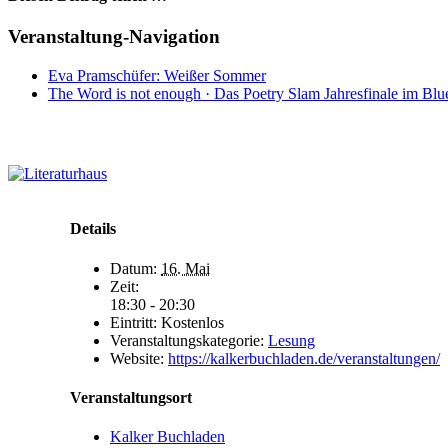
Facebook
X
WhatsApp
Pinterest
E-
Veranstaltung-Navigation
Mail
Eva Pramschüfer: Weißer Sommer
The Word is not enough · Das Poetry Slam Jahresfinale im Blu
Details
Datum:
16. Mai
Zeit:
18:30 - 20:30
Eintritt:
Kostenlos
Veranstaltungskategorie:
Lesung
Website:
https://kalkerbuchladen.de/veranstaltungen/
Veranstaltungsort
Kalker Buchladen