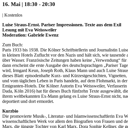
16. Mai | 18:30
-
20:30
|
Kostenlos
Luise Straus-Ernst. Pariser Impressionen. Texte aus dem Exil
Lesung mit Eva Weissweiler
Moderation: Gabriele Ewenz
Zum Buch:
Paris 1933 bis 1938. Die Kölner Schriftstellerin und Journalistin Lui
in kleinen Hotels Zuflucht vor den Nazis und hält sich, wie tausende
über Wasser. Französische Zeitungen haben keine „Verwendung“ für s
dann erscheint die erste Ausgabe des deutschsprachigen „Pariser Tageb
wird, Irmgard Keun, Joseph Roth, Klaus Mann und auch Luise Straus-
dieses Blatt: episodenhafte Kurz- und Kürzestgeschichten, Vignetten
und vom täglichen Leben in Paris handeln, auf dem Flohmarkt, in der 
Emigranten-Hotels. Die Kölner Autorin Eva Weissweiler, Verfasserin 
Dada, Köln 2016) hat für dieses Buch fünfzehn Texte ausgewählt, die 
ihrem weltbekannten Ex-Mann gelang es Luise Straus-Ernst nicht, n
deportiert und dort ermordet.
Kurzbio
Die promovierte Musik-, Literatur- und Islamwissenschaftlerin Eva We
wissenschaftlichen Werk vor allem den Biografien von Frauen und de
Marx, die jüngste Tochter von Karl Marx, Dora Sophie Kellner, die g