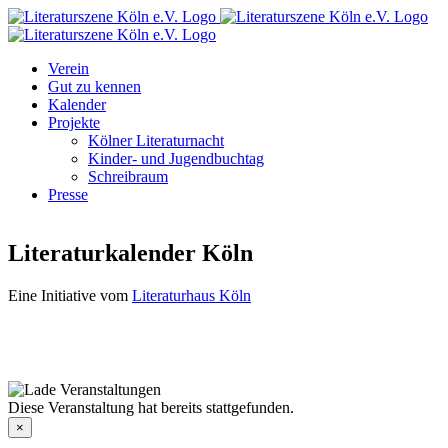
Zum
Facebook
Instagram
E-
Inhalt
Mail
springen
Verein
Gut zu kennen
Kalender
Projekte
Kölner Literaturnacht
Kinder- und Jugendbuchtag
Schreibraum
Presse
Literaturkalender Köln
Eine Initiative vom
Literaturhaus Köln
Diese Veranstaltung hat bereits stattgefunden.
×