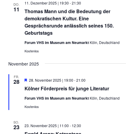
11. Dezember 2025 | 19:30
-
21:30
DO.
11
Thomas Mann und die Bedeutung der
demokratischen Kultur. Eine
Gesprächsrunde anlässlich seines 150.
Geburtstags
Forum VHS im Museum am Neumarkt
Köln, Deutschland
Kostenlos
November 2025
FR.
Hervorgehoben
28. November 2025 | 19:00
-
21:00
28
Kölner Förderpreis für junge Literatur
Forum VHS im Museum am Neumarkt
Köln, Deutschland
Kostenlos
SO.
23. November 2025 | 11:00
-
12:30
23
Ewald Arenz: Katzentage