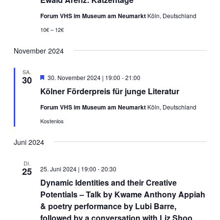
Forum VHS im Museum am Neumarkt
Köln, Deutschland
10€ – 12€
November 2024
SA.
Hervorgehoben
30. November 2024 | 19:00
-
21:00
30
Kölner Förderpreis für junge Literatur
Forum VHS im Museum am Neumarkt
Köln, Deutschland
Kostenlos
Juni 2024
DI.
25. Juni 2024 | 19:00
-
20:30
25
Dynamic Identities and their Creative
Potentials – Talk by Kwame Anthony Appiah
& poetry performance by Lubi Barre,
followed by a conversation with Liz Shoo