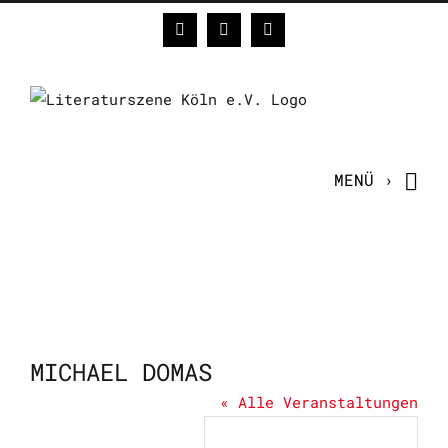
Zum
Facebook
Instagram
E-
Inhalt
Mail
springen
MICHAEL DOMAS
« Alle Veranstaltungen