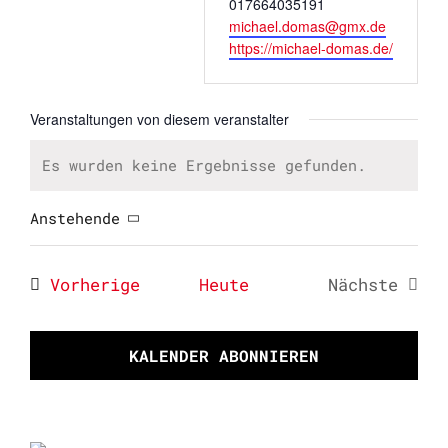
Telefon
017664035191
Email
michael.domas@gmx.de
Webseite
https://michael-domas.de/
Veranstaltungen von diesem veranstalter
Es wurden keine Ergebnisse gefunden.
Hinweis
Anstehende
Datum
wählen.
Veranstaltungen
Vorherige
Heute
Nächste
Veransta
KALENDER ABONNIEREN