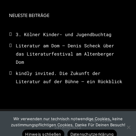
NEUESTE BEITRÄGE
3. Kölner Kinder- und Jugendbuchtag
Literatur am Dom – Denis Scheck über
das Literaturfestival am Altenberger
Dom
kindly invited. Die Zukunft der
Literatur auf der Bühne – ein Rückblick
Wir verwenden nur technisch notwendige Cookies, keine
© Literaturszene Köln e.V. |
Impressum
|
zustimmungspflichtigen Cookies. Danke Für Deinen Besuch!
Datenschutz
Hinweis schließen
Datenschutzerklärung