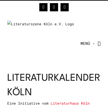
Zum
Facebook
Instagram
E-
Inhalt
Mail
springen
LITERATURKALENDER
KÖLN
Eine Initiative vom
Literaturhaus Köln