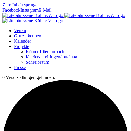
Zum Inhalt springen
Facebook
Instagram
E-Mail
Verein
Gut zu kennen
Kalender
Projekte
Kölner Literaturnacht
Kinder- und Jugendbuchtag
Schreibraum
Presse
0 Veranstaltungen gefunden.