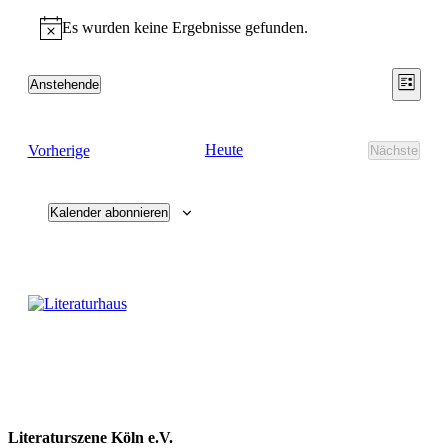
Es wurden keine Ergebnisse gefunden.
Hinweis
Ansic
Vera
Anstehende
Liste
Ansic
Datum
Navig
wählen.
Navi
Veranstaltungen
Heute
Vorherige
Nächste
Veransta
Kalender abonnieren
Literaturszene Köln e.V.