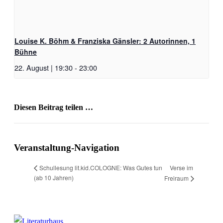
Louise K. Böhm & Franziska Gänsler: 2 Autorinnen, 1
Bühne
22. August | 19:30
-
23:00
Diesen Beitrag teilen …
Facebook
X
WhatsApp
Pinterest
E-
Mail
Veranstaltung-Navigation
Verse im
Schullesung lit.kid.COLOGNE: Was Gutes tun
(ab 10 Jahren)
Freiraum