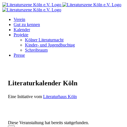
Zum
Facebook
Instagram
E-
Inhalt
Mail
springen
Verein
Gut zu kennen
Kalender
Projekte
Kölner Literaturnacht
Kinder- und Jugendbuchtag
Schreibraum
Presse
Literaturkalender Köln
Eine Initiative vom
Literaturhaus Köln
Diese Veranstaltung hat bereits stattgefunden.