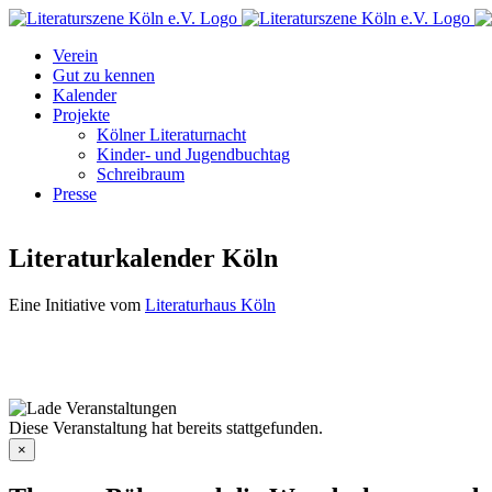
Zum
Facebook
Instagram
E-
Inhalt
Mail
Verein
springen
Gut zu kennen
Kalender
Projekte
Kölner Literaturnacht
Kinder- und Jugendbuchtag
Schreibraum
Presse
Literaturkalender Köln
Eine Initiative vom
Literaturhaus Köln
Diese Veranstaltung hat bereits stattgefunden.
×