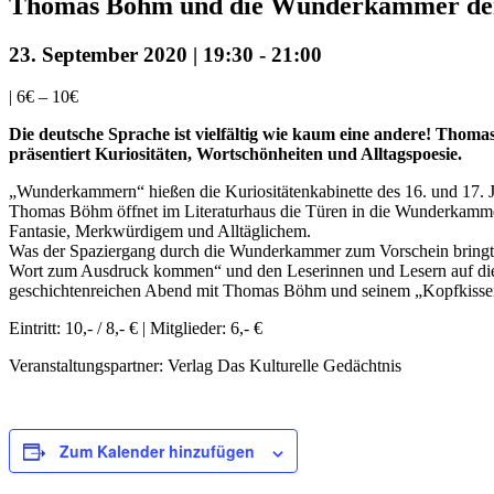
Thomas Böhm und die Wunderkammer der
23. September 2020 | 19:30
-
21:00
|
6€ – 10€
Die deutsche Sprache ist vielfältig wie kaum eine andere! Thom
präsentiert Kuriositäten, Wortschönheiten und Alltagspoesie.
„Wunderkammern“ hießen die Kuriositätenkabinette des 16. und 17. Ja
Thomas Böhm öffnet im Literaturhaus die Türen in die Wunderkamme
Fantasie, Merkwürdigem und Alltäglichem.
Was der Spaziergang durch die Wunderkammer zum Vorschein bringt? 
Wort zum Ausdruck kommen“ und den Leserinnen und Lesern auf diese
geschichtenreichen Abend mit Thomas Böhm und seinem „Kopfkisse
Eintritt: 10,- / 8,- € | Mitglieder: 6,- €
Veranstaltungspartner: Verlag Das Kulturelle Gedächtnis
Zum Kalender hinzufügen