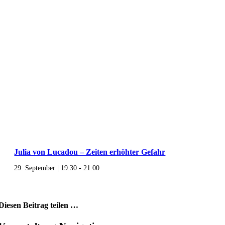
Julia von Lucadou – Zeiten erhöhter Gefahr
29. September | 19:30
-
21:00
Diesen Beitrag teilen …
Facebook
X
WhatsApp
Pinterest
E-