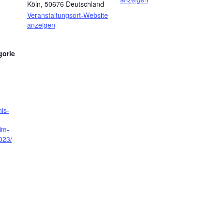
Köln
,
50676
Deutschland
Veranstaltungsort-Website
anzeigen
gorie
is-
im-
023/