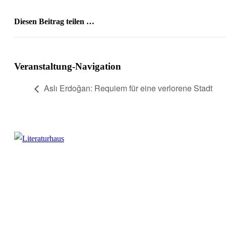
Diesen Beitrag teilen …
Facebook
X
WhatsApp
Pinterest
E-
Mail
Veranstaltung-Navigation
Aslı Erdoğan: Requiem für eine verlorene Stadt