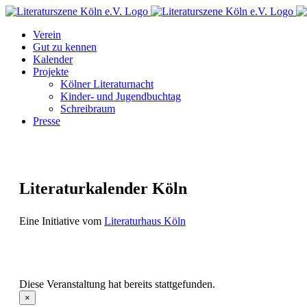
Zum
Facebook
Instagram
E-
Inhalt
Mail
Verein
springen
Gut zu kennen
Kalender
Projekte
Kölner Literaturnacht
Kinder- und Jugendbuchtag
Schreibraum
Presse
Literaturkalender Köln
Eine Initiative vom
Literaturhaus Köln
Diese Veranstaltung hat bereits stattgefunden.
×