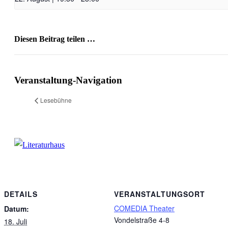
Diesen Beitrag teilen …
Facebook
X
WhatsApp
Pinterest
E-
Mail
Veranstaltung-Navigation
Lesebühne
DETAILS
VERANSTALTUNGSORT
COMEDIA Theater
Datum:
Vondelstraße 4-8
18. Juli