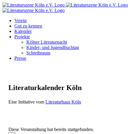
Zum
Facebook
Instagram
E-
Inhalt
Mail
springen
Verein
Gut zu kennen
Kalender
Projekte
Kölner Literaturnacht
Kinder- und Jugendbuchtag
Schreibraum
Presse
Literaturkalender Köln
Eine Initiative vom
Literaturhaus Köln
Diese Veranstaltung hat bereits stattgefunden.