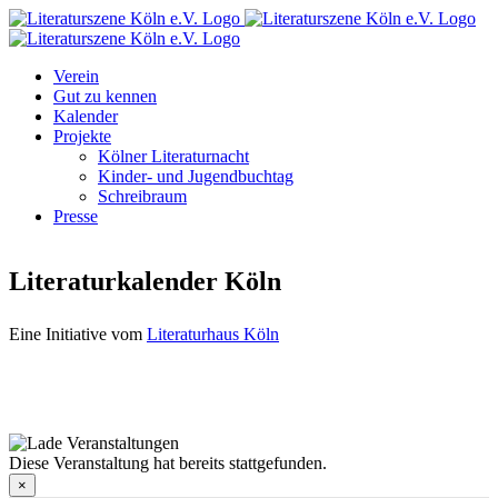
Zum
Facebook
Instagram
E-
Inhalt
Mail
springen
Verein
Gut zu kennen
Kalender
Projekte
Kölner Literaturnacht
Kinder- und Jugendbuchtag
Schreibraum
Presse
Literaturkalender Köln
Eine Initiative vom
Literaturhaus Köln
Diese Veranstaltung hat bereits stattgefunden.
×