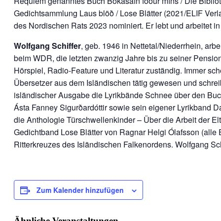
Requiem genanntes Buch Bókasafn föður míns / Die Bibliothe
Gedichtsammlung Laus blöð / Lose Blätter (2021/ELIF Verlag 
des Nordischen Rats 2023 nominiert. Er lebt und arbeitet in
Wolfgang Schiffer
, geb. 1946 in Nettetal/Niederrhein, arb
beim WDR, die letzten zwanzig Jahre bis zu seiner Pensioni
Hörspiel, Radio-Feature und Literatur zuständig. Immer sch
Übersetzer aus dem Isländischen tätig gewesen und schreib
isländischer Ausgabe die Lyrikbände Schnee über den Buc
Ásta Fanney Sigurðardóttir sowie sein eigener Lyrikband D
die Anthologie Türschwellenkinder – Über die Arbeit der El
Gedichtband Lose Blätter von Ragnar Helgi Ólafsson (alle E
Ritterkreuzes des Isländischen Falkenordens. Wolfgang Schi
Zum Kalender hinzufügen
Ähnliche Veranstaltungen