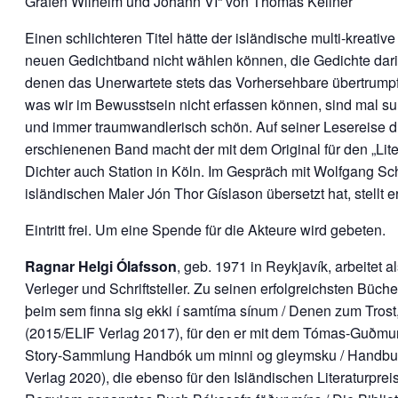
Grafen Wilhelm und Johann VI“ von Thomas Kellner
Einen schlichteren Titel hätte der isländische multi-kreativ
neuen Gedichtband nicht wählen können, die Gedichte darin s
denen das Unerwartete stets das Vorhersehbare übertrumpft,
was wir im Bewusstsein nicht erfassen können, sind mal sur
und immer traumwandlerisch schön. Auf seiner Lesereise d
erschienenen Band macht der mit dem Original für den „Lit
Dichter auch Station in Köln. Im Gespräch mit Wolfgang Sc
isländischen Maler Jón Thor Gíslason übersetzt hat, stellt 
Eintritt frei. Um eine Spende für die Akteure wird gebeten.
Ragnar Helgi Ólafsson
, geb. 1971 in Reykjavík, arbeitet a
Verleger und Schriftsteller. Zu seinen erfolgreichsten Büch
þeim sem finna sig ekki í samtíma sínum / Denen zum Trost,
(2015/ELIF Verlag 2017), für den er mit dem Tómas-Guðmu
Story-Sammlung Handbók um minni og gleymsku / Handbuc
Verlag 2020), die ebenso für den Isländischen Literaturpre