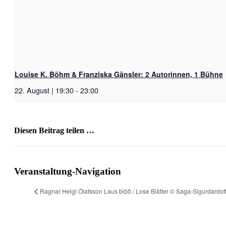
Louise K. Böhm & Franziska Gänsler: 2 Autorinnen, 1 Bühne
22. August | 19:30
-
23:00
Diesen Beitrag teilen …
Facebook
X
WhatsApp
Pinterest
E-
Mail
Veranstaltung-Navigation
Ragnar Helgi Ólafsson Laus blöð / Lose Blätter © Saga-Sigurdardott