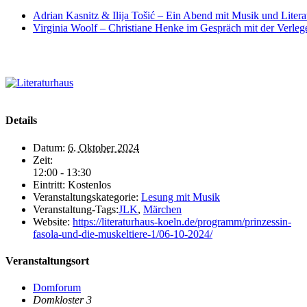
Adrian Kasnitz & Ilija Tošić – Ein Abend mit Musik und Liter
Virginia Woolf – Christiane Henke im Gespräch mit der Verle
Details
Datum:
6. Oktober 2024
Zeit:
12:00 - 13:30
Eintritt:
Kostenlos
Veranstaltungskategorie:
Lesung mit Musik
Veranstaltung-Tags:
JLK
,
Märchen
Website:
https://literaturhaus-koeln.de/programm/prinzessin-
fasola-und-die-muskeltiere-1/06-10-2024/
Veranstaltungsort
Domforum
Domkloster 3