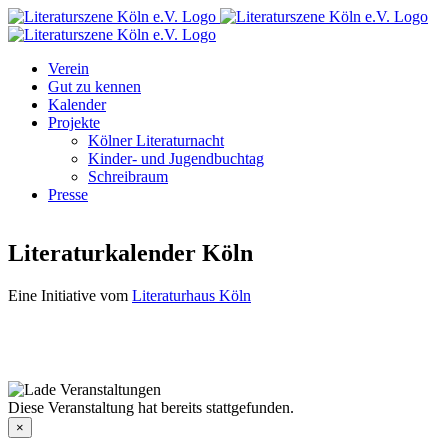
Zum
Facebook
Instagram
E-
Inhalt
Mail
springen
Verein
Gut zu kennen
Kalender
Projekte
Kölner Literaturnacht
Kinder- und Jugendbuchtag
Schreibraum
Presse
Literaturkalender Köln
Eine Initiative vom
Literaturhaus Köln
Diese Veranstaltung hat bereits stattgefunden.
×