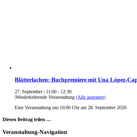
Blätterlachen: Buchpremiere mit Una López-C
27. September | 11:00
-
12:30
|
Wiederkehrende Veranstaltung
(Alle anzeigen)
Eine Veranstaltung um 10:00 Uhr am 28. September 2026
Diesen Beitrag teilen …
Facebook
X
WhatsApp
Pinterest
E-
Veranstaltung-Navigation
Mail