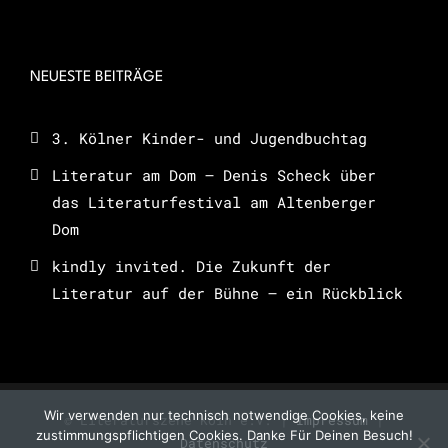
NEUESTE BEITRÄGE
3. Kölner Kinder- und Jugendbuchtag
Literatur am Dom – Denis Scheck über
das Literaturfestival am Altenberger
Dom
kindly invited. Die Zukunft der
Literatur auf der Bühne – ein Rückblick
Wir verwenden nur technisch notwendige Cookies, keine
© Literaturszene Köln e.V. |
Impressum
|
zustimmungspflichtigen Cookies. Danke Für Deinen Besuch!
Datenschutz