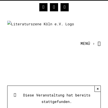
Zum
Facebook
Instagram
E-
Inhalt
Mail
springen
×
Diese Veranstaltung hat bereits
stattgefunden.