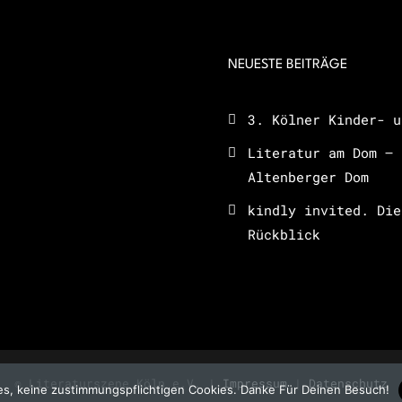
NEUESTE BEITRÄGE
3. Kölner Kinder- u
Literatur am Dom – 
Altenberger Dom
kindly invited. Die
Rückblick
© Literaturszene Köln e.V. |
Impressum
|
Datenschutz
s, keine zustimmungspflichtigen Cookies. Danke Für Deinen Besuch!