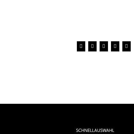
Facebook
X
WhatsApp
Pinterest
E-
Mai
SCHNELLAUSWAHL