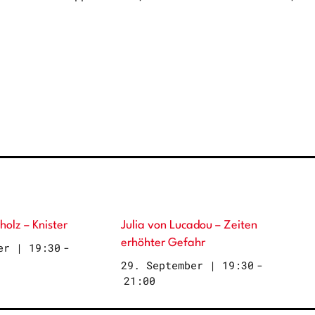
holz – Knister
Julia von Lucadou – Zeiten
erhöhter Gefahr
er | 19:30
-
29. September | 19:30
-
21:00