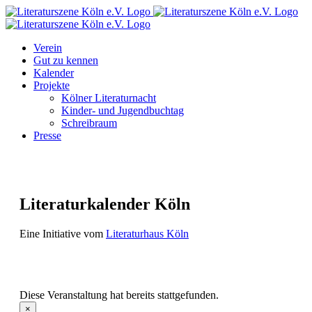
Zum
Facebook
Instagram
E-
Inhalt
Mail
springen
Verein
Gut zu kennen
Kalender
Projekte
Kölner Literaturnacht
Kinder- und Jugendbuchtag
Schreibraum
Presse
Literaturkalender Köln
Eine Initiative vom
Literaturhaus Köln
Diese Veranstaltung hat bereits stattgefunden.
×