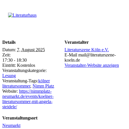
Details
Veranstalter
Datum:
7. August 2025
Literaturszene Köln e.V.
Zeit:
E-Mail
mail@literaturszene-
17:30 - 18:30
koeln.de
Eintritt:
Kostenlos
Veranstalter-Website anzeigen
Veranstaltungskategorie:
Lesung
Veranstaltung-Tags:
kölner
literatursommer
,
Nimm Platz
Website:
https://nimmplatz-
neumarkt.de/events/koelner-
literatursommer-mit-angela-
steidele/
Veranstaltungsort
Neumarkt