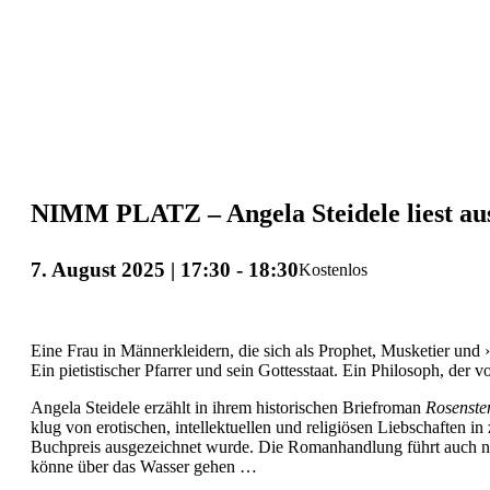
NIMM PLATZ – Angela Steidele liest au
7. August 2025 | 17:30
-
18:30
Kostenlos
Eine Frau in Männerkleidern, die sich als Prophet, Musketier und 
Ein pietistischer Pfarrer und sein Gottesstaat. Ein Philosoph, der v
Angela Steidele erzählt in ihrem historischen Briefroman
Rosenste
klug von erotischen, intellektuellen und religiösen Liebschaften 
Buchpreis ausgezeichnet wurde. Die Romanhandlung führt auch na
könne über das Wasser gehen …