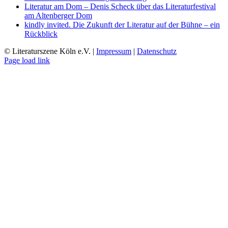
Literatur am Dom – Denis Scheck über das Literaturfestival
am Altenberger Dom
kindly invited. Die Zukunft der Literatur auf der Bühne – ein
Rückblick
© Literaturszene Köln e.V. |
Impressum
|
Datenschutz
Page load link
Nach
oben