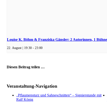
Louise K. Böhm & Franziska Gänsler: 2 Autorinnen, 1 Bühn
22. August | 19:30
-
23:00
Diesen Beitrag teilen …
Facebook
X
WhatsApp
Pinterest
E-
Mail
Veranstaltung-Navigation
„Pflaumensturz und Sahneschnitten“ – Signierstunde mit
Ralf König