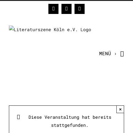
Zum
Facebook
Instagram
E-
Inhalt
Mail
springen
×
Diese Veranstaltung hat bereits
stattgefunden.