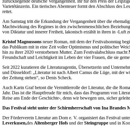
zurückliegende deutsche Vergangenheit. Ihr für den Preis der Leipzig
Varietétänzerin. Ein tierisches Abenteuer formt den Abschluss des L
rettet.
Am Samstag tritt die Erkundung der Vergangenheit über die ehemal
Machtwirkung des Regimes in den zwischenmenschlichen Beziehunge
von Diktatur und innerer Freiheit, lakonisch erzählt in ihren in ›Lu
Kristof Magnussons
neuer Roman, mit dem der Festivalsonntag beginn
das Publikum mit in eine Zeit voller Optimismus und politischer Weic
hin zu ihrer 2020 verstorbenen Mutter. Zum Festivalabschluss macht
Freundschaft und Leichtigkeit im Leben der vier Frauen, die sie geme
Seit 2022 kuratieren die Literaturagentin, Übersetzerin und Unternehm
und Düsseldorf: „Literatur ist nach Albert Camus die Lüge, mit der wi
der Zeitung stehen“, so Denis Scheck.
Auch Karin Graf betont die Vermittlerrolle der Literatur, die die Ro
Jahr. Das ist die Hauptfreude für mich, dass das Programm von Liter
Reise ans Ende der Geschichte‹, denn wir bewegen uns, sicher geleite
Das Festival steht unter der Schirmherrschaft von Ina Brandes 
Der Förderverein Literatur am Dom e. V. organisiert das Festival unte
Leverkusen,
des
Altenberger Hofs
und der
Steingruppe
und in Koo