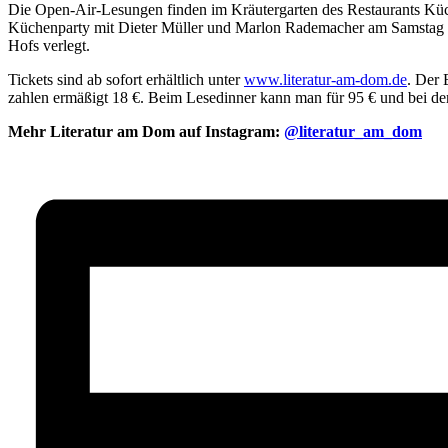
Die Open-Air-Lesungen finden im Kräutergarten des Restaurants Küche
Küchenparty mit Dieter Müller und Marlon Rademacher am Samstag find
Hofs verlegt.
Tickets sind ab sofort erhältlich unter
www.literatur-am-dom.de
. Der 
zahlen ermäßigt 18 €. Beim Lesedinner kann man für 95 € und bei der
Mehr Literatur am Dom auf Instagram:
@literatur_am_dom