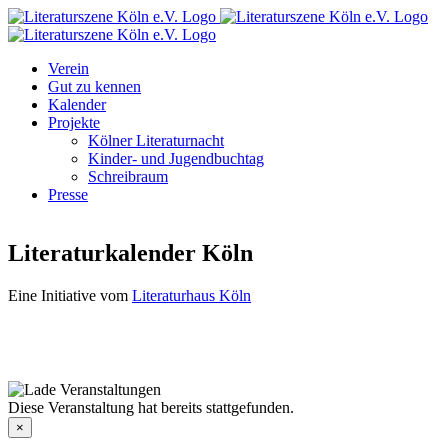
Zum
Facebook
Instagram
E-
Inhalt
Mail
springen
Verein
Gut zu kennen
Kalender
Projekte
Kölner Literaturnacht
Kinder- und Jugendbuchtag
Schreibraum
Presse
Literaturkalender Köln
Eine Initiative vom
Literaturhaus Köln
Diese Veranstaltung hat bereits stattgefunden.
×