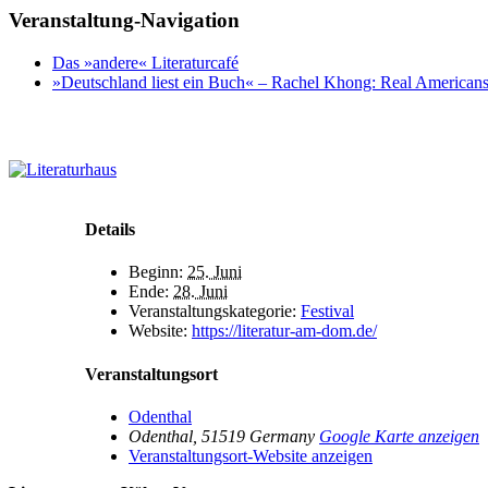
Facebook
X
WhatsApp
Pinterest
E-
Veranstaltung-Navigation
Mail
Das »andere« Literaturcafé
»Deutschland liest ein Buch« – Rachel Khong: Real American
Details
Beginn:
25. Juni
Ende:
28. Juni
Veranstaltungskategorie:
Festival
Website:
https://literatur-am-dom.de/
Veranstaltungsort
Odenthal
Odenthal
,
51519
Germany
Google Karte anzeigen
Veranstaltungsort-Website anzeigen