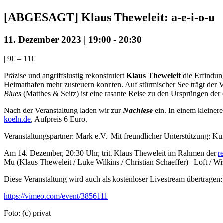
[ABGESAGT] Klaus Theweleit: a-e-i-o-u
11. Dezember 2023 | 19:00
-
20:30
|
9€ – 11€
Präzise und angriffslustig rekonstruiert
Klaus Theweleit
die Erfindung
Heimathafen mehr zusteuern konnten. Auf stürmischer See trägt der V
Blues
(Matthes & Seitz) ist eine rasante Reise zu den Ursprüngen de
Nach der Veranstaltung laden wir zur
Nachlese
ein. In einem kleiner
koeln.de
, Aufpreis 6 Euro.
Veranstaltungspartner: Mark e.V. Mit freundlicher Unterstützung: K
Am 14. Dezember, 20:30 Uhr, tritt Klaus Theweleit im Rahmen der
r
Mu (Klaus Theweleit / Luke Wilkins / Christian Schaeffer) | Loft / W
Diese Veranstaltung wird auch als kostenloser Livestream übertragen:
https://vimeo.com/event/3856111
Foto: (c) privat