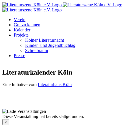
Zum
Facebook
Instagram
E-
Inhalt
Mail
springen
Verein
Gut zu kennen
Kalender
Projekte
Kölner Literaturnacht
Kinder- und Jugendbuchtag
Schreibraum
Presse
Literaturkalender Köln
Eine Initiative vom
Literaturhaus Köln
Diese Veranstaltung hat bereits stattgefunden.
×