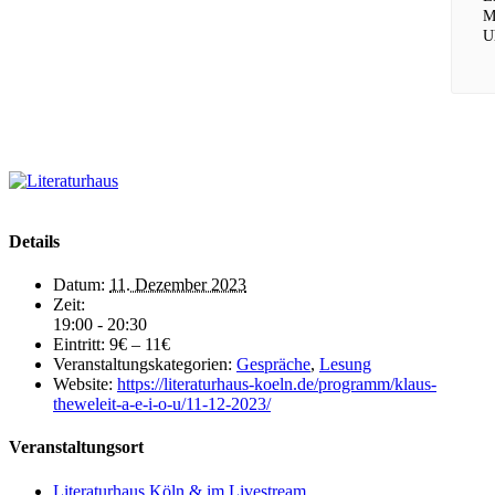
M
U
Details
Datum:
11. Dezember 2023
Zeit:
19:00 - 20:30
Eintritt:
9€ – 11€
Veranstaltungskategorien:
Gespräche
,
Lesung
Website:
https://literaturhaus-koeln.de/programm/klaus-
theweleit-a-e-i-o-u/11-12-2023/
Veranstaltungsort
Literaturhaus Köln & im Livestream