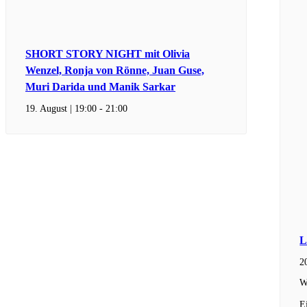
SHORT STORY NIGHT mit Olivia
Wenzel, Ronja von Rönne, Juan Guse,
Muri Darida und Manik Sarkar
19. August | 19:00
-
21:00
L
2
W
E