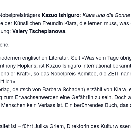
Nobelpreisträgers
:
Kazuo Ishiguro
Klara und die Sonne
 der Künstlichen Freundin Klara, die lernen muss, was e
sung:
.
Valery Tscheplanowa
ache.
dernen englischen Literatur: Seit »Was vom Tage übrig
nthony Hopkins, ist Kazuo Ishiguro international bekannt
ionaler Kraft«, so das Nobelpreis-Komitee, die ZEIT nan
ttlich«.
rlag, deutsch von Barbara Schaden) erzählt von Klara, e
eg zum Erwachsenwerden eine Gefährtin zu sein. Doch al
ie Menschen kein Verlass ist. Ein berührendes Buch, das
et ist – führt Julika Griem, Direktorin des Kulturwissens