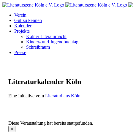
Zum
Facebook
Instagram
E-
Inhalt
Mail
Verein
springen
Gut zu kennen
Kalender
Projekte
Kölner Literaturnacht
Kinder- und Jugendbuchtag
Schreibraum
Presse
Literaturkalender Köln
Eine Initiative vom
Literaturhaus Köln
Diese Veranstaltung hat bereits stattgefunden.
×