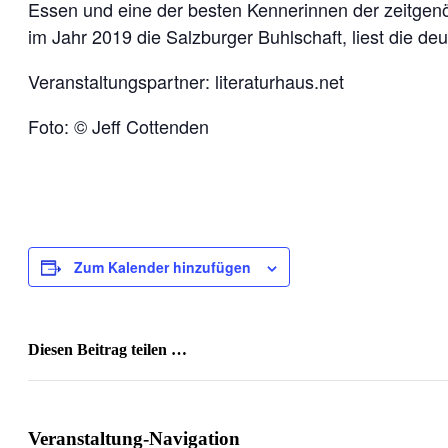
Essen und eine der besten Kennerinnen der zeitgen
im Jahr 2019 die Salzburger Buhlschaft, liest die d
Veranstaltungspartner: literaturhaus.net
Foto: © Jeff Cottenden
Zum Kalender hinzufügen
Diesen Beitrag teilen …
Facebook
X
WhatsApp
Pinterest
E-
Mail
Veranstaltung-Navigation