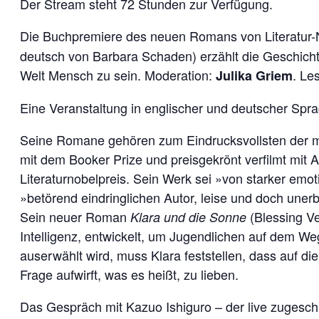
Der Stream steht 72 Stunden zur Verfügung.
Die Buchpremiere des neuen Romans von Literatur-
deutsch von Barbara Schaden) erzählt die Geschichte
Welt Mensch zu sein. Moderation:
. Le
Julika Griem
Eine Veranstaltung in englischer und deutscher Spr
Seine Romane gehören zum Eindrucksvollsten der mo
mit dem Booker Prize und preisgekrönt verfilmt mit A
Literaturnobelpreis. Sein Werk sei »von starker emot
»betörend eindringlichen Autor, leise und doch unerbi
Sein neuer Roman
(Blessing Ve
Klara und die Sonne
Intelligenz, entwickelt, um Jugendlichen auf dem W
auserwählt wird, muss Klara feststellen, dass auf d
Frage aufwirft, was es heißt, zu lieben.
Das Gespräch mit Kazuo Ishiguro – der live zugeschalt