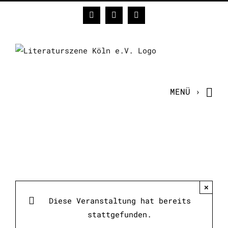
Zum
Facebook
Instagram
E-
Inhalt
Mail
springen
×
Diese Veranstaltung hat bereits
stattgefunden.