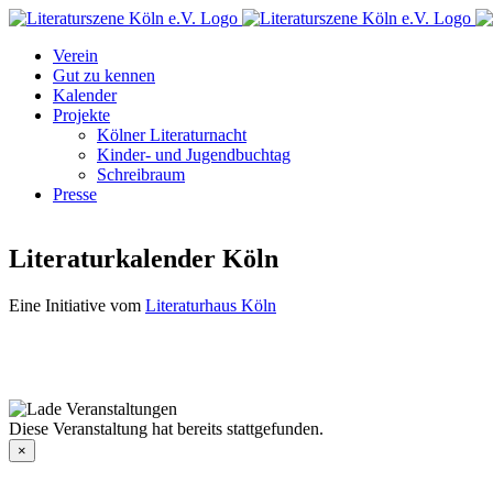
Zum
Facebook
Instagram
E-
Inhalt
Mail
Verein
springen
Gut zu kennen
Kalender
Projekte
Kölner Literaturnacht
Kinder- und Jugendbuchtag
Schreibraum
Presse
Literaturkalender Köln
Eine Initiative vom
Literaturhaus Köln
Diese Veranstaltung hat bereits stattgefunden.
×