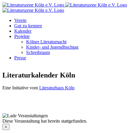
Zum
Facebook
Instagram
E-
Inhalt
Mail
springen
Verein
Gut zu kennen
Kalender
Projekte
Kölner Literaturnacht
Kinder- und Jugendbuchtag
Schreibraum
Presse
Literaturkalender Köln
Eine Initiative vom
Literaturhaus Köln
Diese Veranstaltung hat bereits stattgefunden.
×