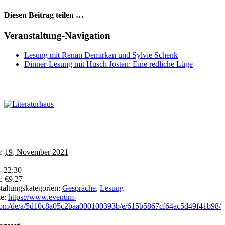
Diesen Beitrag teilen …
Facebook
X
WhatsApp
Pinterest
E-
Veranstaltung-Navigation
Mail
Lesung mit Renan Demirkan und Sylvie Schenk
Dinner-Lesung mit Husch Josten: Eine redliche Lüge
:
19. November 2021
- 22:30
:
€9.27
taltungskategorien:
Gespräche
,
Lesung
e:
https://www.eventim-
.com/de/a/5d10c8a05c2baa000100393b/e/615b5867cf64ac5d49f41b98/