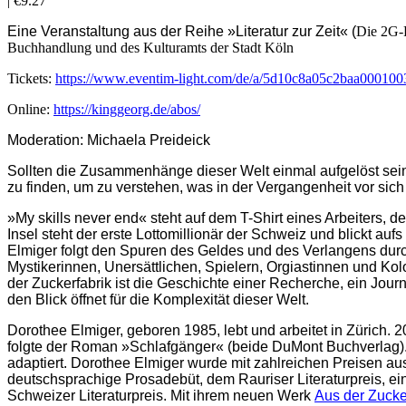
|
€9.27
Eine Veranstaltung aus der Reihe »Literatur zur Zeit« (
Die 2G-P
Buchhandlung und des Kulturamts der Stadt Köln
Tickets:
https://www.eventim-light.com/de/a/5d10c8a05c2baa00010
Online:
https://kinggeorg.de/abos/
Moderation: Michaela Preideick
Sollten die Zusammenhänge dieser Welt einmal aufgelöst sein
zu finden, um zu verstehen, was in der Vergangenheit vor sich
»My skills never end« steht auf dem T-Shirt eines Arbeiters,
Insel steht der erste Lottomillionär der Schweiz und blickt au
Elmiger folgt den Spuren des Geldes und des Verlangens durc
Mystikerinnen, Unersättlichen, Spielern, Orgiastinnen und Kol
der Zuckerfabrik ist die Geschichte einer Recherche, ein Jour
den Blick öffnet für die Komplexität dieser Welt.
Dorothee Elmiger, geboren 1985, lebt und arbeitet in Zürich
folgte der Roman »Schlafgänger« (beide DuMont Buchverlag). 
adaptiert. Dorothee Elmiger wurde mit zahlreichen Preisen aus
deutschsprachige Prosadebüt, dem Rauriser Literaturpreis, ei
Schweizer Literaturpreis. Mit ihrem neuen Werk
Aus der Zucke