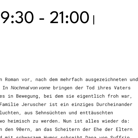
19:30
-
21:00
|
n Roman vor, nach dem mehrfach ausgezeichneten und
. In
bringen der Tod ihres Vaters
Nochmal von vorne
es in Bewegung, bei dem sie eigentlich froh war,
Familie Jeruscher ist ein einziges Durcheinander
luchten, aus Sehnsüchten und enttäuschten
wo heimisch zu werden. Nun ist alles wieder da:
n den 90ern, an das Scheitern der Ehe der Eltern
d mit schwarzem Humor schreibt Dana von Suffrin