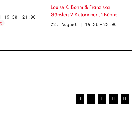
Louise K. Böhm & Franziska
Gänsler: 2 Autorinnen, 1 Bühne
| 19:30
-
21:00
22. August | 19:30
-
23:00
Facebook
X
WhatsApp
Pinterest
E-
Mai